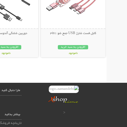
کابل فست شارژ USB جمع شو 3in1
دوربین شلنگی آندوسک
افزودن به سبد خرید
افزودن به سبد 
ناموجود
ناموجود
149,000 تومان
349,000 تومان
مارا دنبال کنید
<
بیشتر بدانید
تاریخچه فروشگا