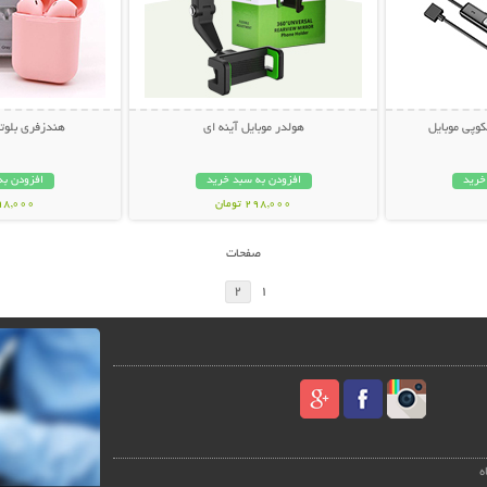
وپی موبایل
هولدر موبایل آینه ای
هندزفری بلوتوث s 12
خرید
افزودن به سبد خرید
افزودن به
298,000 تومان
498,000 تو
صفحات
2
1
ه