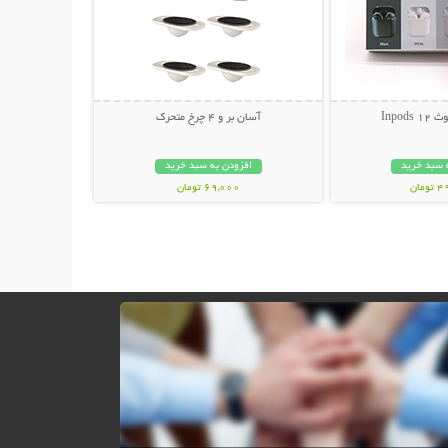
Inpod
آسان بر و 4 چرخ متحرک
 سبد خرید
افزودن به سبد خرید
مان
69,000 تومان