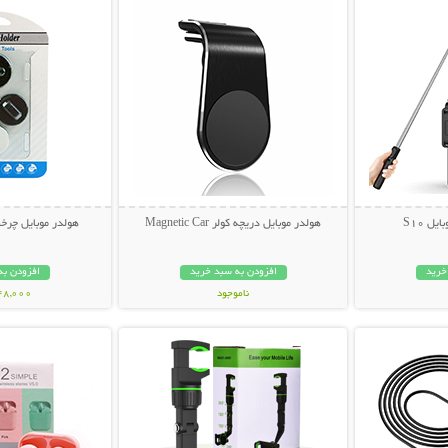
ل S10
هولدر موبایل دریچه کولر Magnetic Car
هولدر موبایل چرخشی  Holder
خرید
افزودن به سبد خرید
افزودن به
ناموجود
148,000 تو
بیشتر
نمایش توضیحات بیشتر
نمایش توضی
109,000 تومان