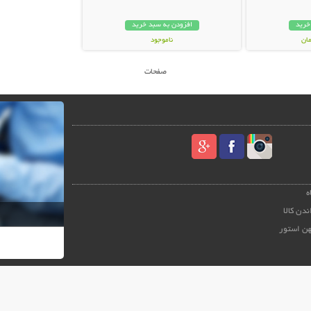
خرید
افزودن به سبد خرید
ناموجود
9,800 تومان
صفحات
ه
ندن کالا
هن استور