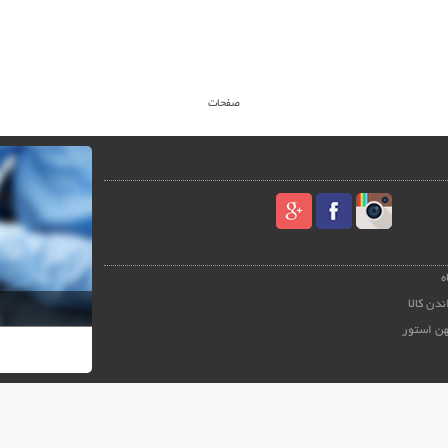
صفحات
ه
ندن کالا
هن استور