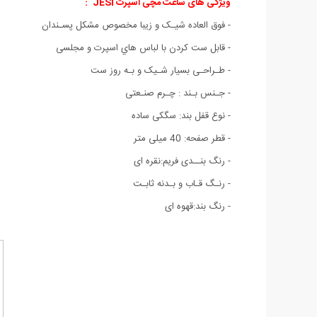
ویژگی های
ساعت مچی اسپرت JESI
:
- فوق العاده شیـک و زیبا مخصوص مشکل پسـندان
- قابل ست كردن با لباس هاي اسپرت و مجلسی
- طـراحـی بسیار شـیک و بـه روز ست
- جـنس بـند : چـرم صنـعتی
- نوع قفل بند: سگکی ساده
- قطر صفحه: 40 میلی متر
- رنگ بنــدی فریم:نقره ای
- رنـگ قـاب و بـدنه ثابـت
- رنگ بند:قهوه ای