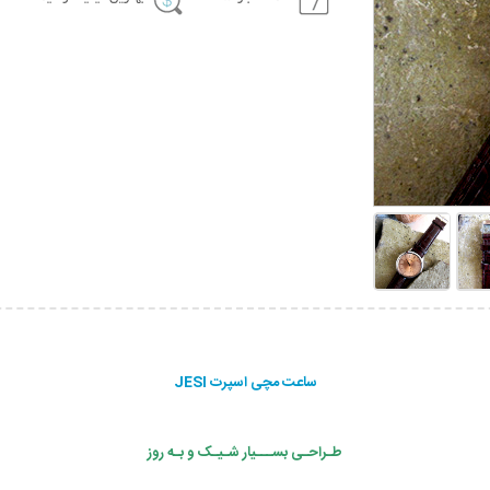
ساعت مچی اسپرت JESI
طـراحـی بســـیار شـیـک و بـه روز