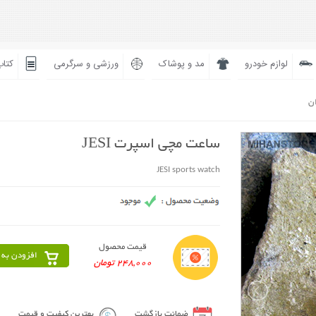
لوازم خودرو
مد و پوشاک
ورزشی و سرگرمی
کتاب
ان
ساعت مچی اسپرت JESI
JESI sports watch
قیمت محصول
افزودن به 
248,000 تومان
ضمانت بازگشت
بهترین کیفیت و قیمت