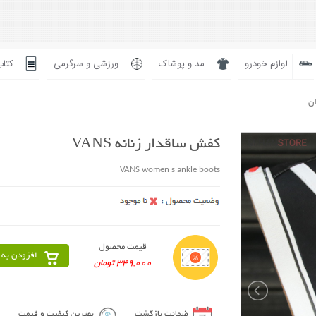
لوازم خودرو
مد و پوشاک
ورزشی و سرگرمی
کتاب
ان
کفش ساقدار زنانه VANS
VANS women s ankle boots
قیمت محصول
افزودن به 
349,000 تومان
ضمانت بازگشت
بهترین کیفیت و قیمت