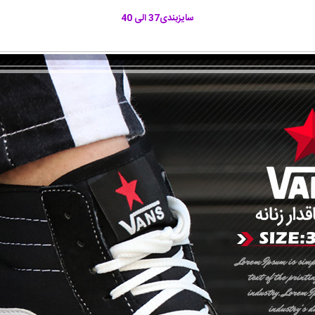
سایزبندی37
الی 40