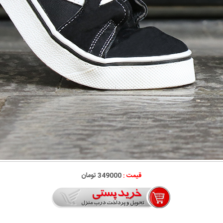
قیمت :
349000 تومان