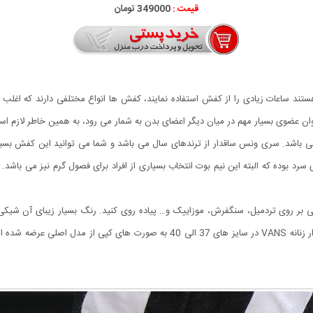
قیمت :
349000 تومان
ستند ساعات زیادی را از کفش استفاده نمایند، کفش ها انواع مختلفی دارند که اغلب اف
ه عنوان عضوی بسیار مهم در میان دیگر اعضای بدن به شمار می رود، به همین خاطر لاز
 ساقدار زنانه VANS برگرفته شده از برند محبوب Vans می باشد. سری ونس ساقدار از ترندهای سال می باشد و شما م
د بوده که البته این نیم بوت انتخاب بسیاری از افراد برای فصول گرم نیز می باشد
ساقدار زنانه VANS می توانید به راحتی بر روی تردمیل، سنگفرش، موزاییک و… پیاده روی کنید. رنگ بسیا
توانید آن را با انواع پوشش های خود ست نمایید. کفش ساقدار زنانه VANS در سایز ه