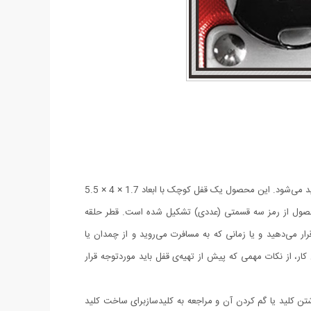
مینی قفل رمز دار RESETTABLE که در تصویر مشاهده می‌کنید، از محصولات شرکت «بلاسام» (Blossom) به شمار می‌آید که با عنوان CL-311 تولید می‌شود. این محصول یک قفل کوچک با ابعاد 1.7 × 4 × 5.5
 محصول از رمز سه قسمتی (عددی) تشکیل شده است. قطر حلقه
چه‌ی کوچک قرار می‌دهید و یا زمانی که به مسافرت می‌روید و از چمدان یا
ر، از نکات مهمی که پیش از تهیه‌ی قفل باید موردتوجه قرار
اشتن کلید یا گم کردن آن و مراجعه به کلیدسازبرای ساخت کلید