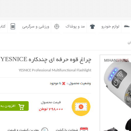
لوازم خودرو
مد و پوشاک
ورزشی و سرگرمی
کتاب
ان
چراغ قوه حرفه ای چندکاره YESNICE
YESNICE Professional Multifunctional Flashlight
قیمت محصول
افزودن به 
798,000 تومان
ضمانت بازگشت
بهترین کیفیت و قیمت