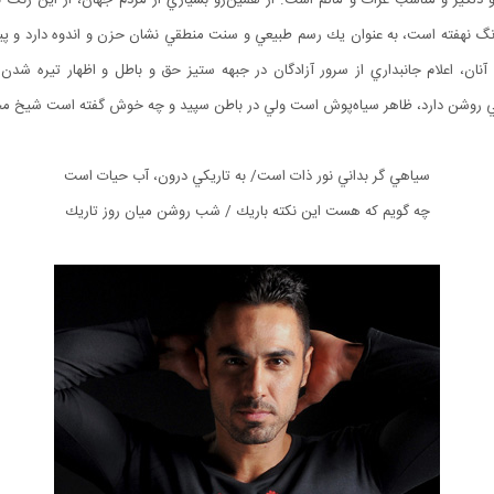
 رنگ نهفته است، ‌به عنوان يك رسم طبيعي و سنت منطقي نشان حزن و اندوه دارد و پيرو
نان، اعلام جانبداري از سرور آزادگان در جبهه ستيز حق و باطل و اظهار تيره شد
اني روشن دارد، ظاهر سياه‌پوش است ولي در باطن سپيد و چه خوش گفته است شيخ مح
سياهي گر بداني نور ذات است/ به تاريكي درون، آب حيات است
چه گويم كه هست اين نكته باريك / شب روشن ميان روز تاريك