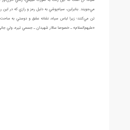
مي‌‌جويند. بنابراين، سياه‌پوشي به دليل رمز و رازي كه در اين
تن مي‌كنند؛ زيرا لباس سياه، نشانه عشق و دوستي به ساحت آ
«عليهم‌السلام» ـ خصوصا سالار شهيدان ـ جسمي تيره، ولي ج