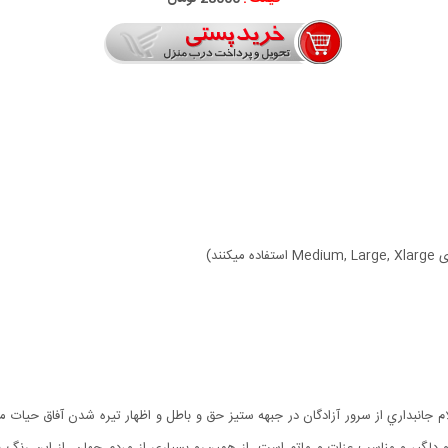
 جانبداري از سرور آزادگان در جبهه ستيز حق و باطل و اظهار تيره شدن آفاق حيات م
لگير و مناسب عزات و ماتم است. از همين‌رو بسياري از مردم جهان، از اين رنگ به