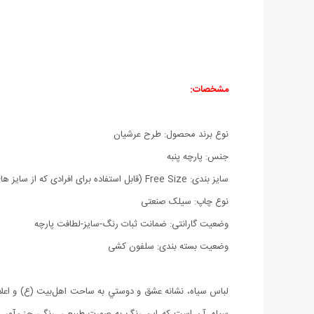
مشخصات:
نوع برند محصول: طرح عرشیان
جنس: پارچه پنبه
سایز بندی: Free Size (قابل استفاده برای افرادی که از سایز های Medium, Large, Xlarge استفاده میکنند)
نوع چاپ: سیلک صنعتی
وضعیت گارانتی: ضمانت ثبات رنگ-سایز-لطافت پارچه
وضعیت بسته بندی: سلفون کشی
لباس سياه، نشانه عشق و دوستي به ساحت اهل‌بيت (ع) و اعلام
سياه، آن است كه اين رنگ به صورت طبيعي، رنگي حزن‌آور و د