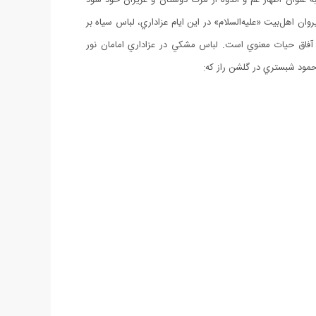
ان اهل‌بيت «عليه‌السلام» در اين ايام عزاداري، لباس سياه بر
ن آفاق حيات معنوي است. لباس مشكي در عزاداري امامان نور
مود شبستري در گلشن راز كه: