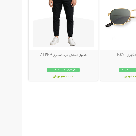
چری BENI
شلوار اسلش مردانه طرح ALPHA
 سبد خرید
افزودن به سبد خرید
مان
348000 تومان