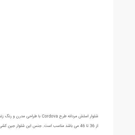
شلوار اسلش مردانه طرح Cordova
از 36 تا 46 می باشد مناسب است. جنس این شلوار جین کشی درجه یک بوده و از این رو هنگام پوشیدن آن احساس راحتی کامل خواهید داشت. طراحی این شلوار به صورت اسلیم فیت (اندامی) می باشد.