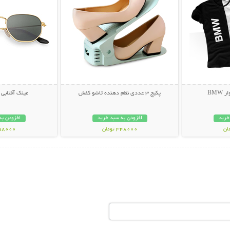
BM
پکیج 3 عددی نظم دهنده تاشو کفش
عینک آفتابی لاک
خرید
افزودن به سبد خرید
افزودن به
348000 تومان
498000 تو